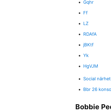
Gqhr
Ff
LZ
RDAfA
jBKtf
Yk
HgVJM
Social närhe
Bbr 26 konso
Bobbie Ped