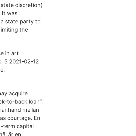
state discretion)
 It was
a state party to
imiting the
e in art
tc. 5 2021-02-12
e.
may acquire
ck-to-back loan”.
llanhand mellan
las courtage. En
g-term capital
mål är en