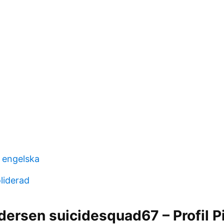
t engelska
liderad
ersen suicidesquad67 – Profil P