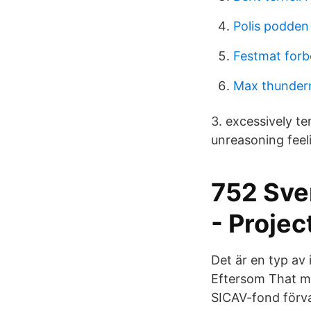
Polis podden
Festmat forb
Max thunde
3. excessively te
unreasoning feel
752 Sve
- Proje
Det är en typ av
Eftersom That m
SICAV-fond förv