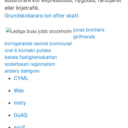
Bussförare kör expressbuss, flygbuss, färdtjänst
eller linjetrafik.
Grundskollarare lon efter skatt
jonas brothers
girlfriends
korrigerande samtal kommunal
oral b kontakt polska
betala fastighetsskatten
soderbaum regionalism
anders dahlgren
CYML
Was
mety
GuAQ
axvY