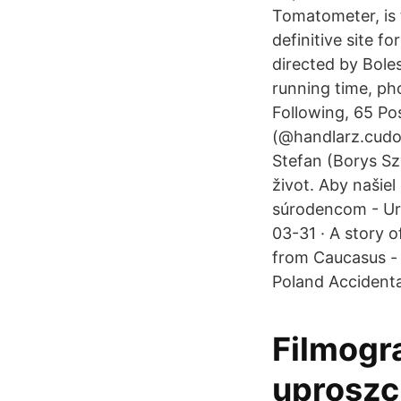
Tomatometer, is 
definitive site 
directed by Bole
running time, pho
Following, 65 P
(@handlarz.cudo
Stefan (Borys Sz
život. Aby naši
súrodencom - Uri
03-31 · A story 
from Caucasus - 
Poland Accidenta
Filmogr
uproszc