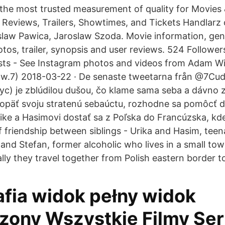
the most trusted measurement of quality for Movies
for Reviews, Trailers, Showtimes, and Tickets Handlar
slaw Pawica, Jaroslaw Szoda. Movie information, genr
tos, trailer, synopsis and user reviews. 524 Follower
osts - See Instagram photos and videos from Adam W
w.7) 2018-03-22 · De senaste tweetarna från @7Cud
yc) je zblúdilou dušou, čo klame sama seba a dávno 
el opäť svoju stratenú sebaúctu, rozhodne sa pomôc
ke a Hasimovi dostať sa z Poľska do Francúzska, kd
of friendship between siblings - Urika and Hasim, tee
and Stefan, former alcoholic who lives in a small tow
lly they travel together from Polish eastern border t
afia widok pełny widok
zony Wszystkie Filmy Ser