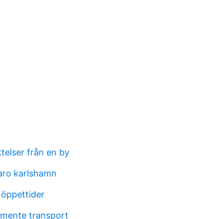
telser från en by
aro karlshamn
 öppettider
tamente transport