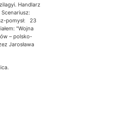
ilagyi. Handlarz
 Scenariusz:
usz-pomysł: 23
ziałem: "Wojna
dów – polsko-
zez Jarosława
ica.