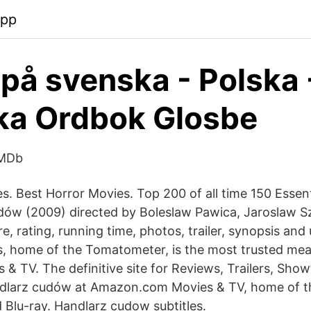
app
på svenska - Polska 
ka Ordbok Glosbe
IMDb
s. Best Horror Movies. Top 200 of all time 150 Essen
dów (2009) directed by Boleslaw Pawica, Jaroslaw S
e, rating, running time, photos, trailer, synopsis and
, home of the Tomatometer, is the most trusted me
s & TV. The definitive site for Reviews, Trailers, Sho
ndlarz cudów at Amazon.com Movies & TV, home of t
d Blu-ray. Handlarz cudow subtitles.