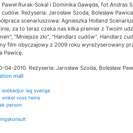
Paweł Rurak-Sokal i Dominika Gawęda, fot.Andras Sz
cudów. Reżyseria: Jarosław Szoda, Bolesław Pawica
ółpraca scenariuszowa: Agnieszka Holland Scenari
inie, za to teraz czeka nas kilka premier z Twoim ud
Enen", "Mniejsze zło", "Handlarz cudów". Handlarz cu
rny film obyczajowy z 2009 roku wyreżyserowany pr
a Pawicę.
0-04-2010. Reżyseria: Jarosław Szoda, Bolesław Paw
tion mall
snökedjor lag sverige
vinkel voss twins
isk person
ningskonsult