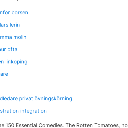
anfor borsen
ars lerin
emma molin
hur ofta
n linkoping
are
ledare privat övningskörning
stration integration
ime 150 Essential Comedies. The Rotten Tomatoes, h