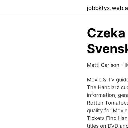
jobbkfyx.web.
Czeka 
Svens
Matti Carlson - 
Movie & TV guide
The Handlarz cu
information, genr
Rotten Tomatoes
quality for Movie
Tickets Find Ha
titles on DVD an