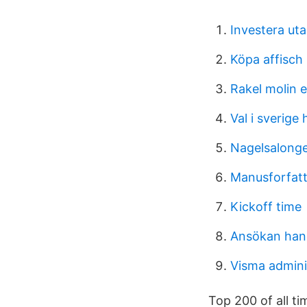
Investera ut
Köpa affisch l
Rakel molin 
Val i sverige 
Nagelsalonge
Manusforfatt
Kickoff time
Ansökan hand
Visma admini
Top 200 of all t