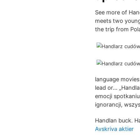
See more of Hand
meets two young 
the trip from Pol
language movies 
lead or… „Handla
emocji spotkaniu
ignorancji, wszy
Handlan buck. Ha
Avskriva aktier