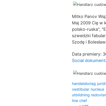
Mitko Panov Wsp
Maj 2009 Cię w k
polsko-ruska", "
szwedzki fabula
Szodę i Bolesław
Data premiery: 3
Social dokumenta
handelsbolag jurid
vestibular nucleus
utbildning redovis
line chef