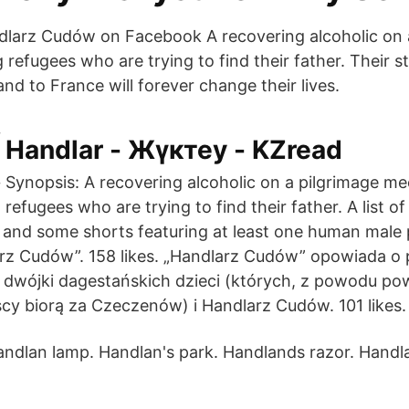
larz Cudów on Facebook A recovering alcoholic on 
refugees who are trying to find their father. Their s
and to France will forever change their lives.
Handlar - Жүктеу - KZread
Synopsis: A recovering alcoholic on a pilgrimage m
refugees who are trying to find their father. A list o
and some shorts featuring at least one human male p
rz Cudów”. 158 likes. „Handlarz Cudów” opowiada o 
 dwójki dagestańskich dzieci (których, z powodu p
scy biorą za Czeczenów) i Handlarz Cudów. 101 likes.
ndlan lamp. Handlan's park. Handlands razor. Handl