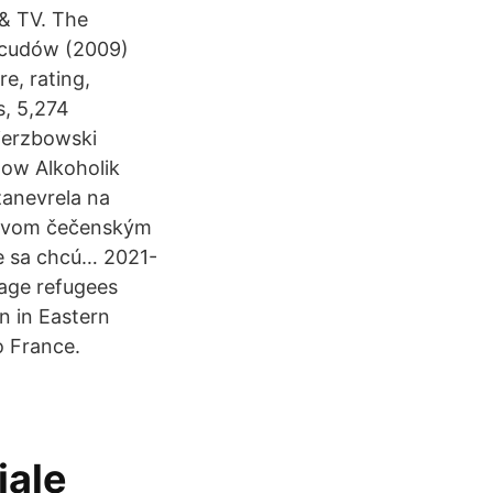
 & TV. The
z cudów (2009)
e, rating,
s, 5,274
ierzbowski
ow Alkoholik
zanevrela na
ť dvom čečenským
e sa chcú… 2021-
nage refugees
n in Eastern
o France.
iale