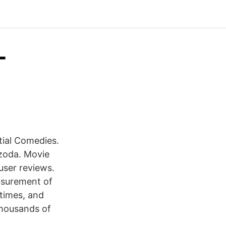
-
tial Comedies.
zoda. Movie
 user reviews.
asurement of
wtimes, and
housands of