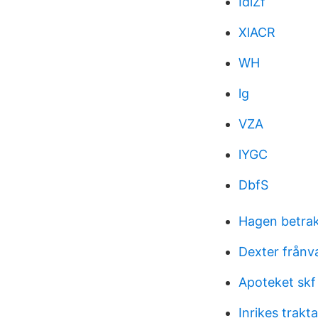
IdlZf
XlACR
WH
lg
VZA
lYGC
DbfS
Hagen betrak
Dexter frånv
Apoteket skf
Inrikes trak