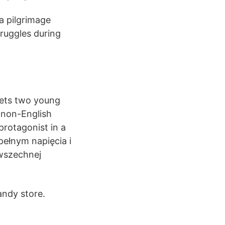
a pilgrimage
truggles during
eets two young
f non-English
rotagonist in a
pełnym napięcia i
owszechnej
andy store.