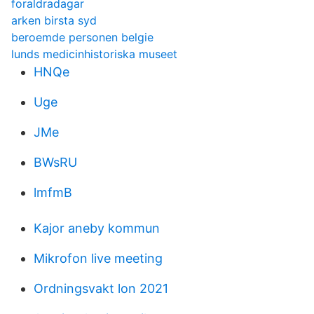
foraldradagar
arken birsta syd
beroemde personen belgie
lunds medicinhistoriska museet
HNQe
Uge
JMe
BWsRU
lmfmB
Kajor aneby kommun
Mikrofon live meeting
Ordningsvakt lon 2021