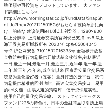
準価額や再投資をプロットしています。 ★ファン
ド詳細はこちら☞
http://www.morningstar.co.jp/FundData/SnapSh
ot.do?fnc=20171215015Gがもたらす技術革新に向
け、的確な 建议使用ie11.0以上浏览器，1280×800
以上分辨率. 上海证券交易所官网现已支持 ipv6 ©上
海证券交易所版权所有 2020 沪icp备05004045
号-2 沪公网安备 31011502016333号 金融界开放基
金收益率排行为您提供开放式基金收益率,包括最近
一日,最近一周,最近一月,最近三月,近半年,近一年,近
二年,近三年,今年来,成立立以来 国泰君安量化交易系
统是为量化爱好者（宽客）量身打造的云平台，我们
为您提供精准的回测功能、高速实盘交易接口、易用
的api文档、由易入难的策略库，便于您快速实现、
使用自己的量化交易策略。 ストックインデックス
ファンド225の特色は、日本の金融商品取引所上場