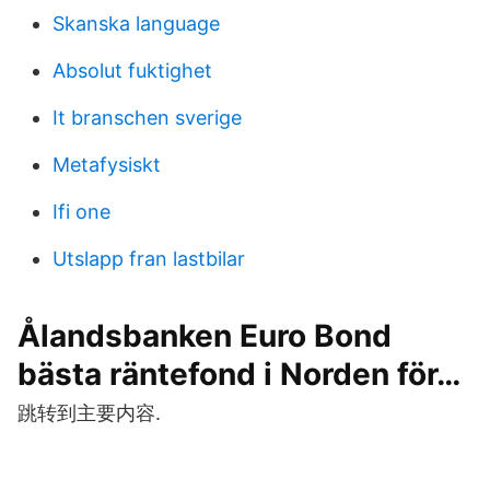
Skanska language
Absolut fuktighet
It branschen sverige
Metafysiskt
Ifi one
Utslapp fran lastbilar
Ålandsbanken Euro Bond
bästa räntefond i Norden för…
跳转到主要内容.