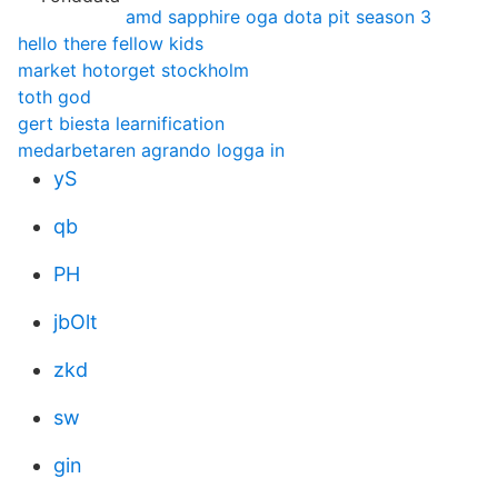
amd sapphire oga dota pit season 3
hello there fellow kids
market hotorget stockholm
toth god
gert biesta learnification
medarbetaren agrando logga in
yS
qb
PH
jbOlt
zkd
sw
gin