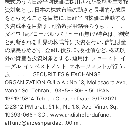
株式のうち日経平均株価に採用された銘柄を主要投
資対象とし､日本の株式市場の動きと長期的な成長
をとらえることを目標に､日経平均株価に連動する
投資成果を目指す｡同指数採用銘柄のうち．．．。
ダイワ feグローバル･バリュー(h無)の特色は、割安
と判断される世界の株式等に投資を行い､信託財産
の成長をめざす｡金etf､債券､転換社債など､株式以
外の資産も投資対象とする｡運用は､ファースト･イ
ーグル･インベストメント･マネージメントが行う｡
原．．．。 SECURITIES & EXCHANGE
ORGANIZATION GJLa A : No 13, Mollasadra Ave,
Vanak Sq. Tehran, 19395-6366 - 50 IRAN :
1991915814 Tehran Created Date: 3/17/2021
2:23:12 PM a-al.; 51 k , No 1.8, Ave, Vinak Sq.
19393-066 - SO . www.andishefardafund.
affund@arzeshpardaz. .00 m .