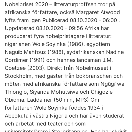
Nobelpriset 2020 – litteraturproffsen tror på
afrikanska författare, också Margaret Atwood
lyfts fram igen Publicerad 08.10.2020 - 06:00 .
Uppdaterad 08.10.2020 - 09:56 Afrika har
producerat fyra nobelpristagare i litteratur:
nigerianen Wole Soyinka (1986), egyptiern
Naguib Mahfouz (1988), sydafrikanskan Nadine
Gordimer (1991) och hennes landsman J.M.
Coetzee (2003). Direkt från Nobelmuseet i
Stockholm, med gäster från bokbranschen och
möten med afrikanska författare som Ngũgĩ wa
Thiong'o, Siyanda Mohutsiwa och Chigozie
Obioma. Ladda ner (50 min, MP3) Om
författaren Wole Soyinka föddes 1934 i
Abeokuta i västra Nigeria och har även studerat
och arbetat med teater och som
universitetslärare i Storbritannien. Han har skrivit