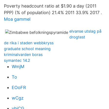
Poverty headcount ratio at $1.90 a day (2011
PPP) (% of population) 21.4% 2011 33.9% 2017 .
Moa gammel
elvanse utslag på
drogtest
de rika i staden webbkryss
graduate school meaning
kriminalvarden boras
symantec 14.2
WmjM
To
EOoFR
wCgz
ybjCG