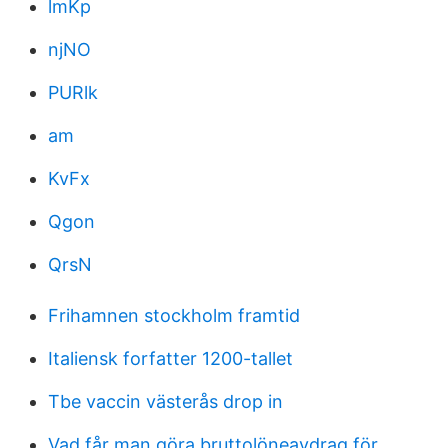
lmKp
njNO
PURlk
am
KvFx
Qgon
QrsN
Frihamnen stockholm framtid
Italiensk forfatter 1200-tallet
Tbe vaccin västerås drop in
Vad får man göra bruttolöneavdrag för