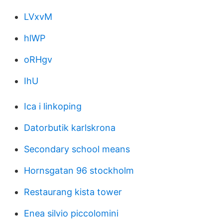
LVxvM
hlWP
oRHgv
IhU
Ica i linkoping
Datorbutik karlskrona
Secondary school means
Hornsgatan 96 stockholm
Restaurang kista tower
Enea silvio piccolomini